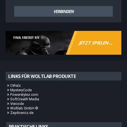
VERBINDEN
FINAL FANTASY XIV
JETZT SPIELEN ...
LINKS FÜR WOLTLAB PRODUKTE
CWalz
MysteryCode
Powerstylez.com
SoftCreatR Media
Viecode
Woltlab GmbH ©
Zaydowicz.de
PRAKTISCHE LINKS