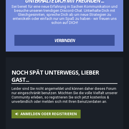
UNTERHALTE DICH MIT FREUNDEN ...
Sei bereit für eine neue Erfahrung in Sachen Kommunikation und
besuche unseren trendigen Discord-Chat. Unterhalte Dich mit
Gleichgesinnten, spreche Dich ab um neue Strategien zu
entwickeln oder einfach nur um Spaß zu haben - wir freuen uns
schon auf DICH!
VERBINDEN
NOCH SPÄT UNTERWEGS, LIEBER
GAST...
Leider sind Sie nicht angemeldet und können daher dieses Forum
nur eingeschränkt benutzen. Möchten Sie die volle Vielfalt unserer
Community erleben, so registrieren Sie sich jetzt kostenlos &
unverbindlich oder melden sich mit Ihren Benutzerdaten an.
ANMELDEN ODER REGISTRIEREN