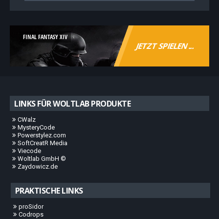
FINAL FANTASY XIV
JETZT SPIELEN ...
LINKS FÜR WOLTLAB PRODUKTE
CWalz
MysteryCode
Powerstylez.com
SoftCreatR Media
Viecode
Woltlab GmbH ©
Zaydowicz.de
PRAKTISCHE LINKS
proSidor
Codrops