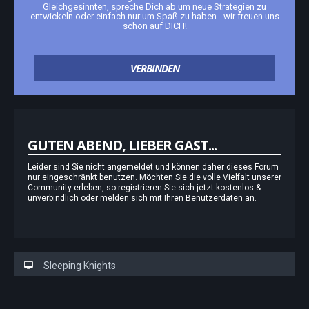
Gleichgesinnten, spreche Dich ab um neue Strategien zu
entwickeln oder einfach nur um Spaß zu haben - wir freuen uns
schon auf DICH!
VERBINDEN
GUTEN ABEND, LIEBER GAST...
Leider sind Sie nicht angemeldet und können daher dieses Forum
nur eingeschränkt benutzen. Möchten Sie die volle Vielfalt unserer
Community erleben, so registrieren Sie sich jetzt kostenlos &
unverbindlich oder melden sich mit Ihren Benutzerdaten an.
Sleeping Knights