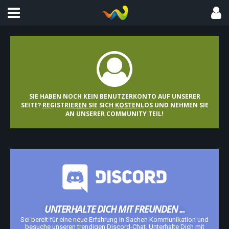
SIE HABEN NOCH KEIN BENUTZERKONTO AUF UNSERER
SEITE?
REGISTRIEREN SIE SICH KOSTENLOS
UND NEHMEN SIE
AN UNSERER COMMUNITY TEIL!
UNTERHALTE DICH MIT FREUNDEN ...
Sei bereit für eine neue Erfahrung in Sachen Kommunikation und
besuche unseren trendigen Discord-Chat. Unterhalte Dich mit