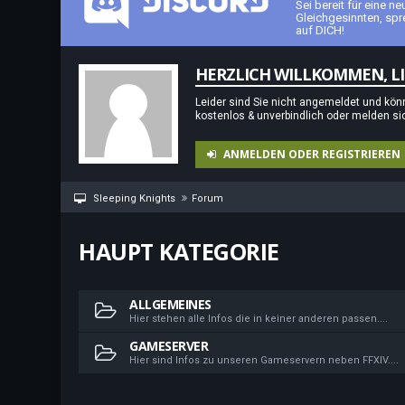
Sei bereit für eine 
Gleichgesinnten, spr
auf DICH!
HERZLICH WILLKOMMEN, LIE
Leider sind Sie nicht angemeldet und könn
kostenlos & unverbindlich oder melden si
ANMELDEN ODER REGISTRIEREN
Sleeping Knights
Forum
HAUPT KATEGORIE
ALLGEMEINES
Hier stehen alle Infos die in keiner anderen passen....
GAMESERVER
Hier sind Infos zu unseren Gameservern neben FFXIV....