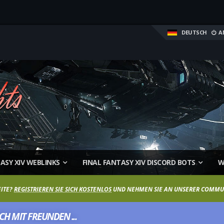
DEUTSCH
A
ASY XIV WEBLINKS
FINAL FANTASY XIV DISCORD BOTS
W
EITE?
REGISTRIEREN SIE SICH KOSTENLOS
UND NEHMEN SIE AN UNSERER COMMUN
H MIT FREUNDEN ...