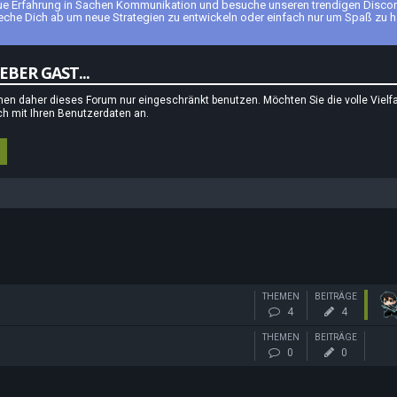
neue Erfahrung in Sachen Kommunikation und besuche unseren trendigen Discord
eche Dich ab um neue Strategien zu entwickeln oder einfach nur um Spaß zu h
BER GAST...
en daher dieses Forum nur eingeschränkt benutzen. Möchten Sie die volle Vielfal
ch mit Ihren Benutzerdaten an.
THEMEN
BEITRÄGE
4
4
THEMEN
BEITRÄGE
0
0